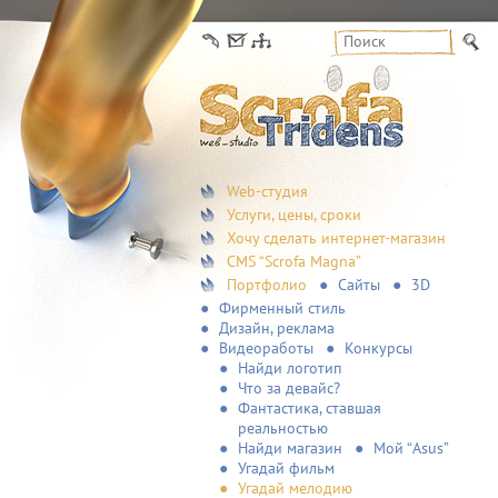
Web-студия
Услуги, цены, сроки
Хочу сделать интернет-магазин
CMS “Scrofa Magna”
Портфолио
Сайты
3D
Фирменный стиль
Дизайн, реклама
Видеоработы
Конкурсы
Найди логотип
Что за девайс?
Фантастика, ставшая
реальностью
Найди магазин
Мой “Asus”
Угадай фильм
Угадай мелодию